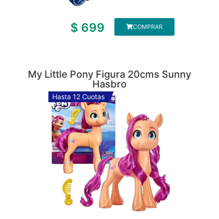
$
699
COMPRAR
My Little Pony Figura 20cms Sunny
Hasbro
Hasta 12 Cuotas