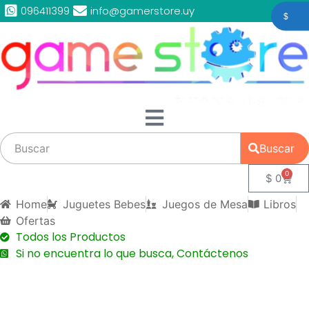
096411399
info@gamerstore.uy
$
Buscar
0
$
0
Home
Juguetes Bebes
Juegos de Mesa
Libros
Ofertas
Todos los Productos
Si no encuentra lo que busca, Contáctenos