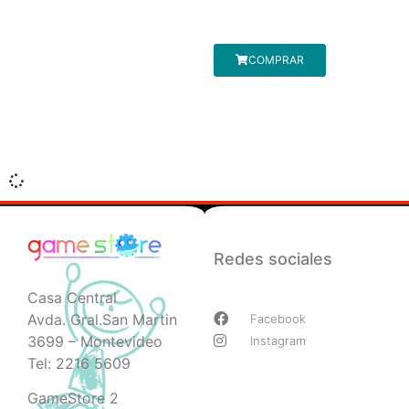
COMPRAR
Redes sociales
Casa Central
Avda. Gral.San Martin
Facebook
3699 – Montevideo
Instagram
Tel: 2216 5609
GameStore 2