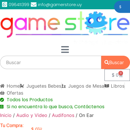
096411399
info@gamerstore.uy
Buscar
0
$
0
Home
Juguetes Bebes
Juegos de Mesa
Libros
Ofertas
Todos los Productos
Si no encuentra lo que busca, Contáctenos
Inicio
/
Audio y Video
/
Audifonos
/ On Ear
Tu Compra:
$
0