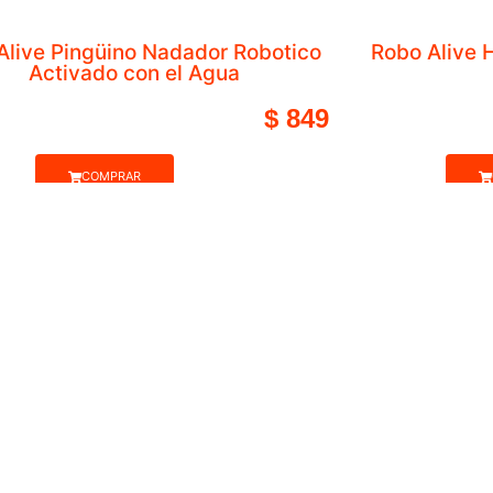
años – Mini Bebé
$
990
Hasta 12 Cu