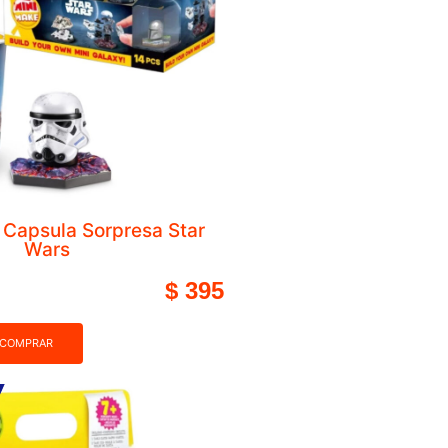
Balde de Tubos Conectores – Encastres 1
COMPRAR
otas