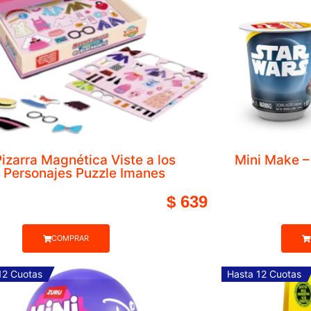
bero Desarmables
$
630
Hasta 12 Cu