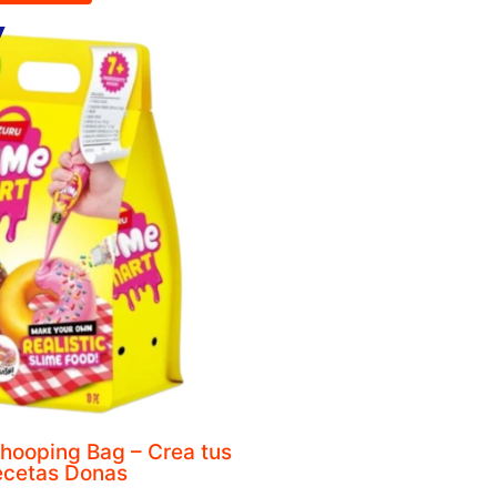
Pizarra Magnética Viste a los Personajes Pu
COMPRAR
otas