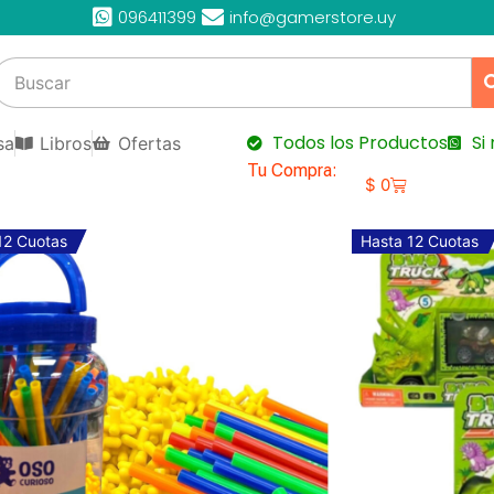
096411399
info@gamerstore.uy
Todos los Productos
Si
sa
Libros
Ofertas
Tu Compra:
$
0
Hasta 12 Cu