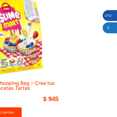
UYU
$