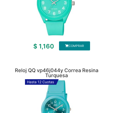
$
1,160
COMPRAR
Reloj QQ vp46j044y Correa Resina
Turquesa
Hasta 12 Cuotas