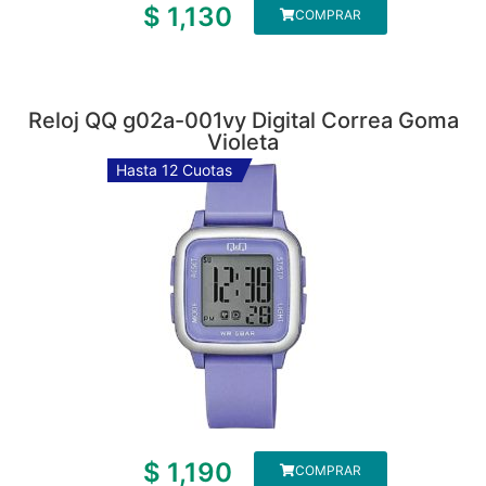
$
1,130
COMPRAR
Reloj QQ g02a-001vy Digital Correa Goma
Violeta
Hasta 12 Cuotas
$
1,190
COMPRAR