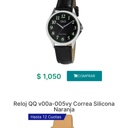
$
1,050
COMPRAR
Reloj QQ v00a-005vy Correa Silicona
Naranja
Hasta 12 Cuotas