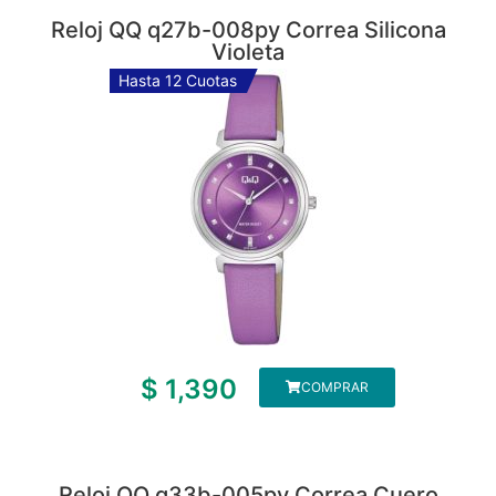
Reloj QQ q27b-008py Correa Silicona
Violeta
Hasta 12 Cuotas
$
1,390
COMPRAR
Reloj QQ q33b-005py Correa Cuero