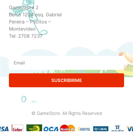
GameStore 2
Berro 1224 esq. Gabriel
Pereira – Pocitos –
Montevideo
Tel: 2708 7237
SUSCRIBIRME
© GameStore. All Rights Reserved