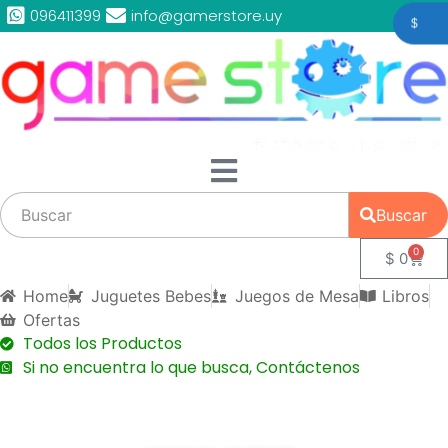
096411399
info@gamerstore.uy
$
Buscar
0
$
0
Home
Juguetes Bebes
Juegos de Mesa
Libros
Ofertas
Todos los Productos
Si no encuentra lo que busca, Contáctenos