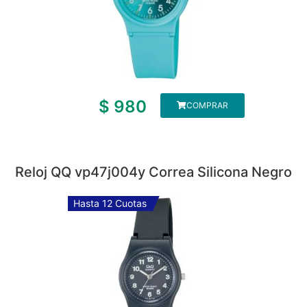
$
980
COMPRAR
Reloj QQ vp47j004y Correa Silicona Negro
Hasta 12 Cuotas