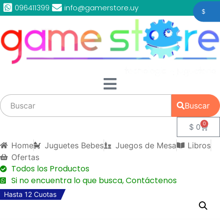
096411399
info@gamerstore.uy
$
Buscar
0
$
0
Home
Juguetes Bebes
Juegos de Mesa
Libros
Ofertas
Todos los Productos
Si no encuentra lo que busca, Contáctenos
Hasta 12 Cuotas