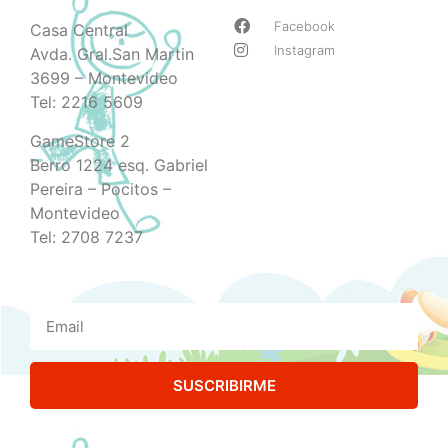
Facebook
Casa Central
Instagram
Avda. Gral.San Martin
3699 – Montevideo
Tel: 2216 5609
GameStore 2
Berro 1224 esq. Gabriel
Pereira – Pocitos –
Montevideo
Tel: 2708 7237
SUSCRIBIRME